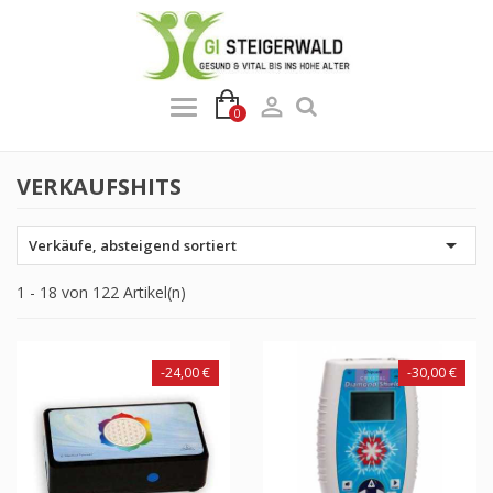

0
VERKAUFSHITS

Verkäufe, absteigend sortiert
1 - 18 von 122 Artikel(n)
-24,00 €
-30,00 €