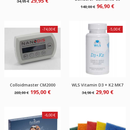
Verkaufspreis
Preis
29,95 €
34,95 €
Verkaufspreis
Preis
96,90 €
140,00 €
-74,00 €
-5,00 €
Colloidmaster CM2000
WLS Vitamin D3 + K2 MK7
Verkaufspreis
Preis
Verkaufspreis
Preis
195,00 €
29,90 €
269,00 €
34,90 €
-6,00 €