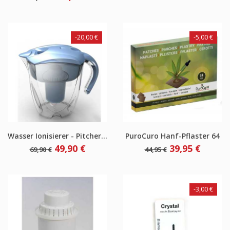
-20,00 €
-5,00 €
Wasser Ionisierer - Pitcher...
PuroCuro Hanf-Pflaster 64
Verkaufspreis
Preis
Verkaufspreis
Preis
49,90 €
39,95 €
69,90 €
44,95 €
-3,00 €