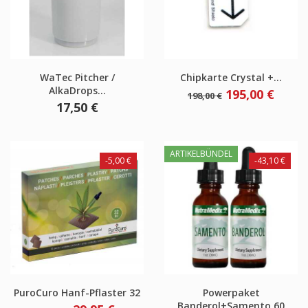
WaTec Pitcher /
Chipkarte Crystal +...
AlkaDrops...
Verkaufspreis
Preis
195,00 €
198,00 €
Preis
17,50 €
ARTIKELBÜNDEL
-5,00 €
-43,10 €
PuroCuro Hanf-Pflaster 32
Powerpaket
Banderol+Samento 60