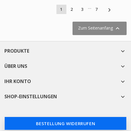
…

1
2
3
7

Zum Seitenanfang
PRODUKTE

ÜBER UNS

IHR KONTO

SHOP-EINSTELLUNGEN

BESTELLUNG WIDERRUFEN