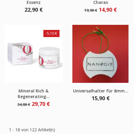
Essenz
Charas
Preis
Verkaufspreis
Preis
22,90 €
14,90 €
19,90 €
-5,10 €
Mineral Rich &
Universalhalter für 8mm...
Regenerating...
Preis
15,90 €
Verkaufspreis
Preis
29,70 €
34,80 €
1 - 18 von 122 Artikel(n)