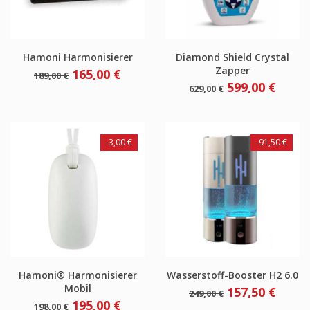
Hamoni Harmonisierer
Diamond Shield Crystal
Zapper
Verkaufspreis
Preis
165,00 €
189,00 €
Verkaufspreis
Preis
599,00 €
629,00 €
-3,00 €
-91,50 €
Hamoni® Harmonisierer
Wasserstoff-Booster H2 6.0
Mobil
Verkaufspreis
Preis
157,50 €
249,00 €
Verkaufspreis
Preis
195,00 €
198,00 €