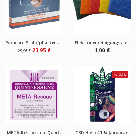
Purocuro Schlafpflaster -...
Elektrodenreinigungsvlies
Verkaufspreis
Preis
Preis
23,95 €
1,00 €
29,95 €
-5,00 €
META-Rescue - die Quint-
CBD Hash 40 % Jamaican