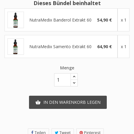
Dieses Bündel beinhaltet
NutraMedix Banderol Extrakt 60
54,90 €
x 1
NutraMedix Samento Extrakt 60
64,90 €
x 1
Menge
IN DEN WARENKORB LEGEN

Teilen
Tweet
Pinterest