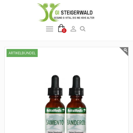

0
ARTIKELBÜNDEL