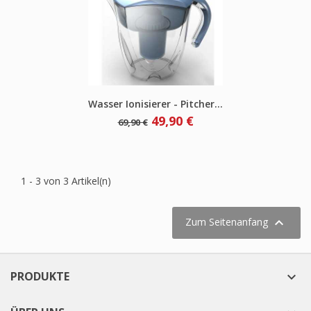
Wasser Ionisierer - Pitcher...
Verkaufspreis
Preis
49,90 €
69,90 €
1 - 3 von 3 Artikel(n)

Zum Seitenanfang
PRODUKTE
