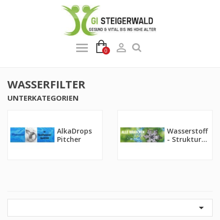

0
WASSERFILTER
UNTERKATEGORIEN
AlkaDrops
Wasserstoff
Pitcher
- Struktur...
