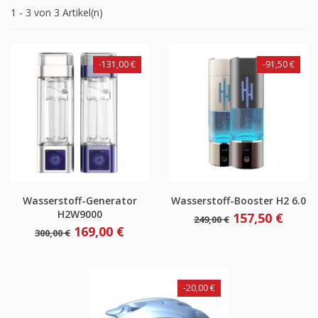
1 - 3 von 3 Artikel(n)
-131,00 €
-91,50 €
Wasserstoff-Generator
Wasserstoff-Booster H2 6.0
H2W9000
Verkaufspreis
Preis
157,50 €
249,00 €
Verkaufspreis
Preis
169,00 €
300,00 €
-20,00 €