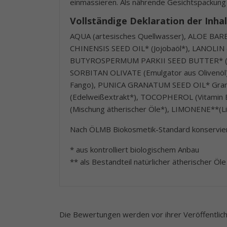
einmassieren. Als nährende Gesichtspackung
Vollständige Deklaration der Inhal
AQUA (artesisches Quellwasser), ALOE BA
CHINENSIS SEED OIL* (Jojobaöl*), LANOLIN
BUTYROSPERMUM PARKII SEED BUTTER* (She
SORBITAN OLIVATE (Emulgator aus Olivenöl)
Fango), PUNICA GRANATUM SEED OIL* Gra
(Edelweißextrakt*), TOCOPHEROL (Vitamin
(Mischung ätherischer Öle*), LIMONENE**
Nach ÖLMB Biokosmetik-Standard konservier
* aus kontrolliert biologischem Anbau
** als Bestandteil natürlicher ätherischer Öle
Die Bewertungen werden vor ihrer Veröffentlichu