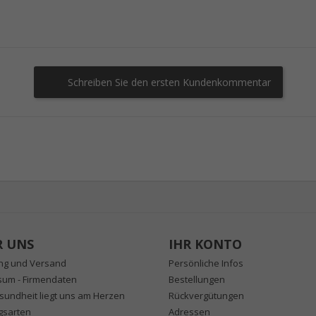
Schreiben Sie den ersten Kundenkommentar
R UNS
IHR KONTO
ung und Versand
Persönliche Infos
sum - Firmendaten
Bestellungen
sundheit liegt uns am Herzen
Rückvergütungen
gsarten
Adressen