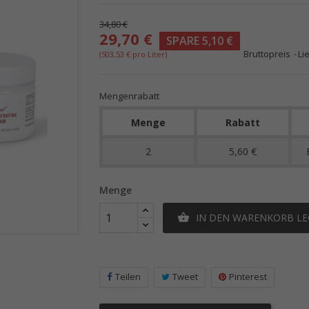
34,80 €
29,70 €
SPARE 5,10 €
Bruttopreis
Li
(503,53 € pro Liter)
Mengenrabatt
Menge
Rabatt
2
5,60 €
Menge
IN DEN WARENKORB L

Teilen
Tweet
Pinterest