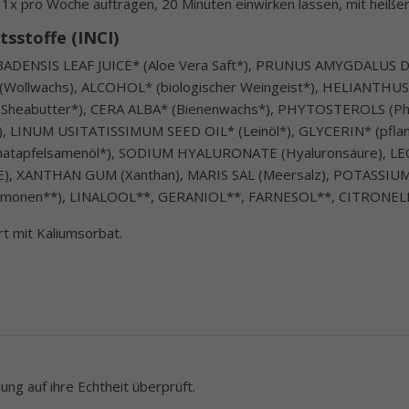
 1x pro Woche auftragen, 20 Minuten einwirken lassen, mit hei
tsstoffe (INCI)
RBADENSIS LEAF JUICE* (Aloe Vera Saft*), PRUNUS AMYGDALUS 
 (Wollwachs), ALCOHOL* (biologischer Weingeist*), HELIANTHU
abutter*), CERA ALBA* (Bienenwachs*), PHYTOSTEROLS (Phyto
, LINUM USITATISSIMUM SEED OIL* (Leinöl*), GLYCERIN* (pflanz
natapfelsamenöl*), SODIUM HYALURONATE (Hyaluronsäure)
 E), XANTHAN GUM (Xanthan), MARIS SAL (Meersalz), POTASSIU
(Limonen**), LINALOOL**, GERANIOL**, FARNESOL**, CITRONEL
t mit Kaliumsorbat.
ng auf ihre Echtheit überprüft.