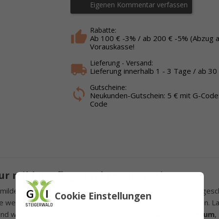
Eigenen Kommentar verfassen
Rabatte:
Ab 100 € -3% / ab 200 € -5% (Abzug 
Vorauskasse!
Lieferung - Versand:
Lieferung innerhalb 1 - 3 Tage / ab 30
Gutscheine:
Neukunden-Gutschein: 5 € mit G-Code:
Code
 zur milden Pflege und Regeneration
 milden Pflege und Regenerierung der trockenen, reifen und gesc
Cookie Einstellungen
ne wertvolle Heilerde reich an Mineralien und Spurenelementen. L
nd wirkt beruhigend. Aloe und
Hyaluron, das Antifaltenserum
,