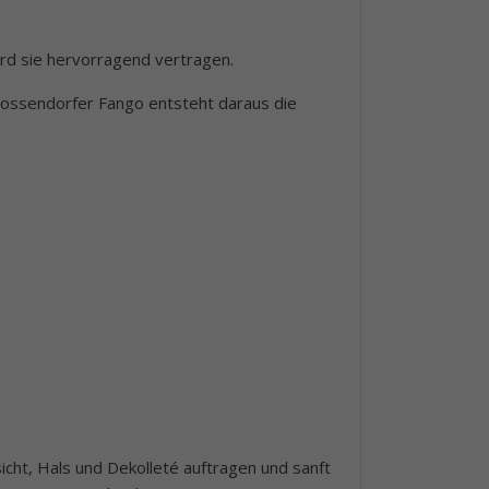
ird sie hervorragend vertragen.
 Gossendorfer Fango entsteht daraus die
cht, Hals und Dekolleté auftragen und sanft