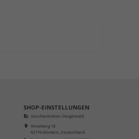
SHOP-EINSTELLUNGEN
Geschenkideen Steigerwald

Amselweg 18

63776 Mömbris,
Deutschland