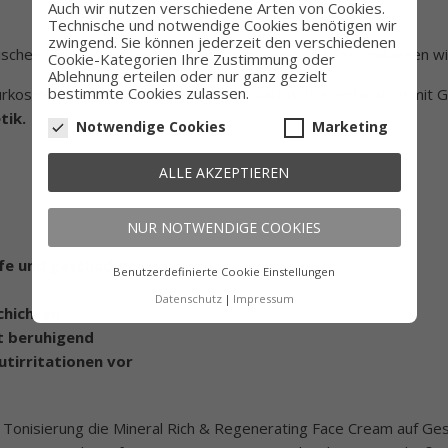
Auch wir nutzen verschiedene Arten von Cookies.
Technische und notwendige Cookies benötigen wir
zwingend. Sie können jederzeit den verschiedenen
ischen Problemen, bei Allergien, Irritationen und Entzündungen w
Cookie-Kategorien Ihre Zustimmung oder
Ablehnung erteilen oder nur ganz gezielt
bestimmte Cookies zulassen.
urkosmetik-Produkt in höchster Bio-Qualität. In Kombination mit
tik.
Notwendige Cookies
Marketing
ALLE AKZEPTIEREN
NUR NOTWENDIGE COOKIES
eife und geschädigte Haut
Benutzerdefinierte Cookie Einstellungen
Datenschutz
Impressum
chichten
t beruhigend
tirritationen vor
onisierung die Mineral Rich & Regenerating Face Cream auf Gesi