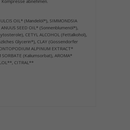
ßer Kompresse abnehmen.
DULCIS OIL* (Mandelöl*), SIMMONDSIA
S ANUUS SEED OIL* (Sonnenblumenöl*),
sterole), CETYL ALCOHOL (Fettalkohol),
liches Glycerin*), CLAY (Gossendorfer
, LEONTOPODIUM ALPINUM EXTRACT*
M SORBATE (Kaliumsorbat), AROMA*
LOL**, CITRAL**