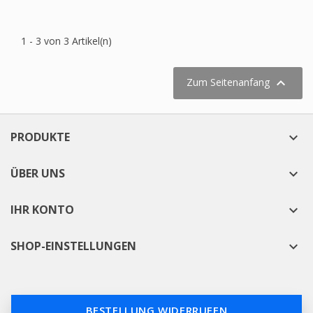
1 - 3 von 3 Artikel(n)

Zum Seitenanfang
PRODUKTE

ÜBER UNS

IHR KONTO

SHOP-EINSTELLUNGEN

BESTELLUNG WIDERRUFEN