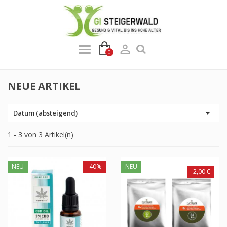

0
NEUE ARTIKEL

Datum (absteigend)
1 - 3 von 3 Artikel(n)
NEU
-40%
NEU
-2,00 €