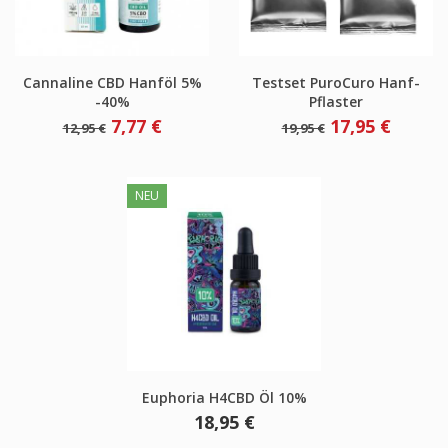
Cannaline CBD Hanföl 5%
Testset PuroCuro Hanf-
-40%
Pflaster
Verkaufspreis
Preis
Verkaufspreis
Preis
7,77 €
17,95 €
12,95 €
19,95 €
NEU
Euphoria H4CBD Öl 10%
Preis
18,95 €