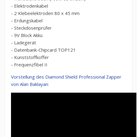
- Elektrodenkabel
- 2 Klebeelektroden 80 x 45 mm
- Erdungskabel
- Steckdosenprüfer
- 9V Block Akku
- Ladegerät
- Datenbank-Chipcard TOP121
- Kunststoffkoffer
- Frequenzfibel II
Vorstellung des Diamond Shield Professional Zapper
von Alan Baklayan: