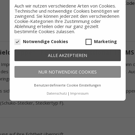
Neukunden-Gutschein: 5 € mit G-Code:
Auch wir nutzen verschiedene Arten von Cookies.
Code
Technische und notwendige Cookies benötigen wir
zwingend. Sie können jederzeit den verschiedenen
Cookie-Kategorien Ihre Zustimmung oder
Ablehnung erteilen oder nur ganz gezielt
bestimmte Cookies zulassen.
Notwendige Cookies
Marketing
eld Zapper IE EMS und Professional IE EMS
ALLE AKZEPTIEREN
er Impuls Entladung (IE) des Diamond Shield Zappers IE EMS kann 
s Steckers stellt ausschließlich Kontakt mit der Erdung her. Auch
NUR NOTWENDIGE COOKIES
bringung des Steckers.
Benutzerdefinierte Cookie Einstellungen
ich noch 50 Minuten geerdet zu bleiben. Dafür kann der Zapper
Datenschutz
Impressum
(Schuko-Stecker, Steckertyp F).
ng auf ihre Echtheit überprüft.