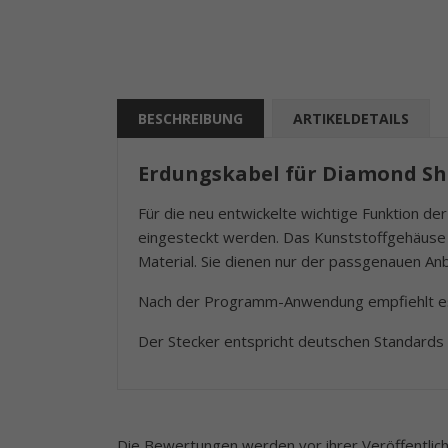
BESCHREIBUNG
ARTIKELDETAILS
Erdungskabel für Diamond Shi
Für die neu entwickelte wichtige Funktion d
eingesteckt werden. Das Kunststoffgehäuse de
Material. Sie dienen nur der passgenauen An
Nach der Programm-Anwendung empfiehlt es s
Der Stecker entspricht deutschen Standards 
Die Bewertungen werden vor ihrer Veröffentlichu