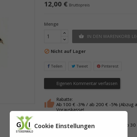
12,00 €
Bruttopreis
Menge
IN DEN WARENKORB L

Nicht auf Lager

Teilen
Tweet
Pinterest
Eigenen Kommentar verfassen
Rabatte:
Ab 100 € -3% / ab 200 € -5% (Abzug 
Vorauskasse!
Lieferung - Versand:
Cookie Einstellungen
Lieferung innerhalb 1 - 3 Tage / ab 30
Gutscheine: