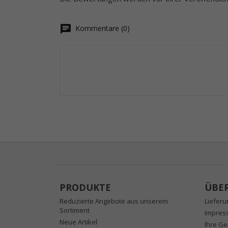
chat
Kommentare (0)
PRODUKTE
ÜBE
Reduzierte Angebote aus unserem
Liefer
Sortiment
Impres
Neue Artikel
Ihre Ge