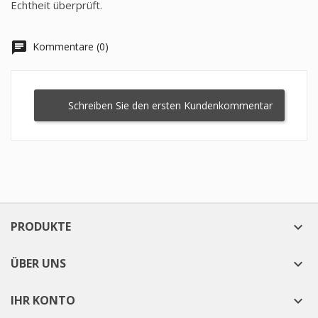
Echtheit überprüft.
chat
Kommentare (0)
Schreiben Sie den ersten Kundenkommentar
PRODUKTE

ÜBER UNS

IHR KONTO
