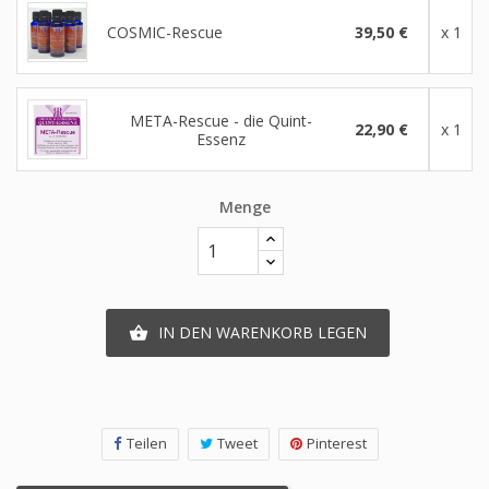
COSMIC-Rescue
39,50 €
x 1
META-Rescue - die Quint-
22,90 €
x 1
Essenz
Menge
IN DEN WARENKORB LEGEN

Teilen
Tweet
Pinterest