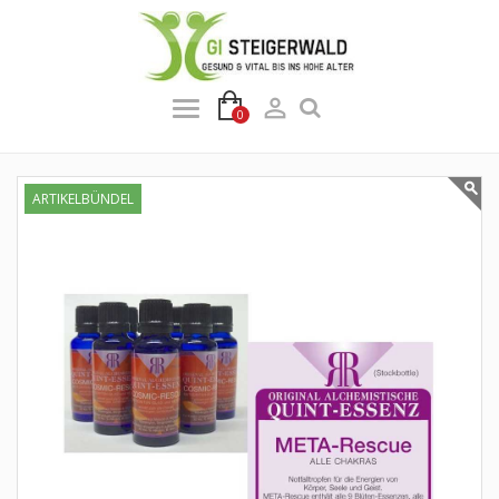

0
ARTIKELBÜNDEL