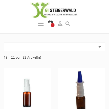

0

19 - 22 von 22 Artikel(n)