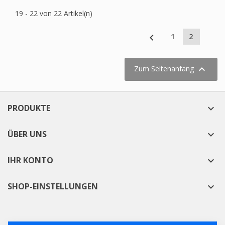
19 - 22 von 22 Artikel(n)

1
2

Zum Seitenanfang
PRODUKTE

ÜBER UNS

IHR KONTO

SHOP-EINSTELLUNGEN
