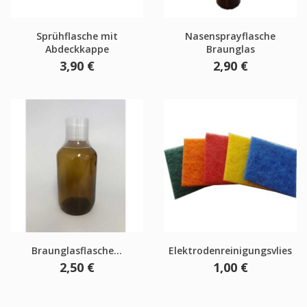
Sprühflasche mit
Nasensprayflasche
Abdeckkappe
Braunglas
Preis
Preis
3,90 €
2,90 €
Braunglasflasche...
Elektrodenreinigungsvlies
Preis
Preis
2,50 €
1,00 €